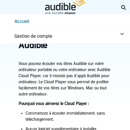
Aller
Él
au
contenu
Help Center Desktop - Accueil
Accueil
principal
Accueil
Écouter
Comment écouter
Écouter sur le site
Gestion de compte
Audible
Vous pouvez écouter vos titres Audible sur votre
ordinateur portable ou votre ordinateur avec Audible
Cloud Player, car il n'existe pas d'appli Audible pour
ordinateur. Le Cloud Player vous permet de profiter
facilement de vos titres sur Windows, Mac ou tout
autre ordinateur.
Pourquoi vous aimerez le Cloud Player :
Commencez à écouter immédiatement, sans
téléchargement.
Aucun logiciel supplémentaire à installer.