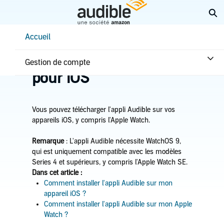
Aller
Él
au
contenu
Help Center Desktop - Accueil
Accueil
principal
Accueil
Premiers pas
Installation de l'appli
Installer l'appli Audible
Gestion de compte
pour iOS
Vous pouvez télécharger l'appli Audible sur vos
appareils iOS, y compris l'Apple Watch.
Remarque
: L'appli Audible nécessite WatchOS 9,
qui est uniquement compatible avec les modèles
Series 4 et supérieurs, y compris l'Apple Watch SE.
Dans cet article :
Comment installer l'appli Audible sur mon
appareil iOS ?
Comment installer l'appli Audible sur mon Apple
Watch ?