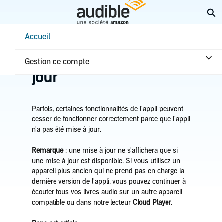
Aller
Él
au
contenu
Help Center Desktop - Accueil
Accueil
principal
Accueil
Dépannage
L’appli doit être mise à
Gestion de compte
jour
Parfois, certaines fonctionnalités de l'appli peuvent
cesser de fonctionner correctement parce que l'appli
n'a pas été mise à jour.
Remarque
: une mise à jour ne s'affichera que si
une mise à jour est disponible. Si vous utilisez un
appareil plus ancien qui ne prend pas en charge la
dernière version de l'appli, vous pouvez continuer à
écouter tous vos livres audio sur un autre appareil
compatible ou dans notre lecteur
Cloud Player
.