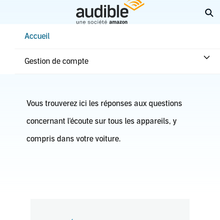
Aller
Él
au
contenu
Help Center Desktop - Accueil
Accueil
principal
Accueil
Écouter
Gestion de compte
Comment écouter
Vous trouverez ici les réponses aux questions
concernant l'écoute sur tous les appareils, y
compris dans votre voiture.