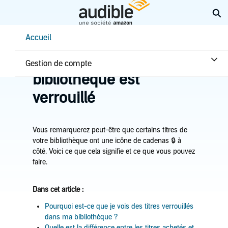
Aller
Él
au
contenu
Help Center Desktop - Accueil
Accueil
principal
Accueil
Dépannage
Un titre dans la
Gestion de compte
bibliothèque est
verrouillé
Vous remarquerez peut-être que certains titres de
votre bibliothèque ont une icône de cadenas 🔒 à
côté. Voici ce que cela signifie et ce que vous pouvez
faire.
Dans cet article :
Pourquoi est-ce que je vois des titres verrouillés
dans ma bibliothèque ?
Quelle est la différence entre les titres achetés et