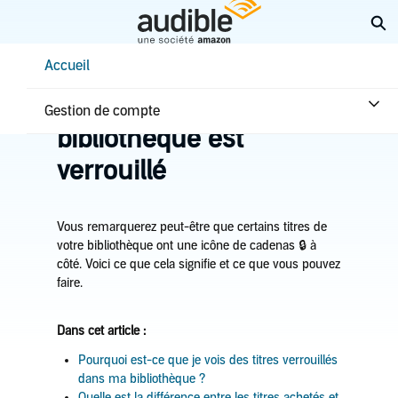
Aller
Él
au
contenu
Help Center Desktop - Accueil
Accueil
principal
Accueil
Dépannage
Un titre dans la
Gestion de compte
bibliothèque est
verrouillé
Vous remarquerez peut-être que certains titres de
votre bibliothèque ont une icône de cadenas 🔒 à
côté. Voici ce que cela signifie et ce que vous pouvez
faire.
Dans cet article :
Pourquoi est-ce que je vois des titres verrouillés
dans ma bibliothèque ?
Quelle est la différence entre les titres achetés et